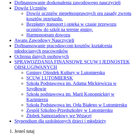
Dofinansowanie doskonalenia zawodowego nauczycieli
Dowóz Uczniów
Dowóz uczniów niepełnosprawnych ora zasady zwrotu
kosztów przejazdu.
Bezpłatny transport i opieka w czasie przewozu
uczniów do szkół na terenie gminy.
Harmonogram dowozu
Awans Zawodowy Nauczycieli
Dofinansowanie pracodawcom kosztów kształcenia
młodocianych pracowników
Ochrona danych osobowych
SPRAWOZDANIA FINANSOWE SCUW I JEDNOSTEK
OBSŁUGIWANYCH
Gminny Ośrodek Kultury w Lutomiersku
SCUW LUTOMIERSK
Szkoła Podstawowa im. Adama Mickiewicza w
Szydłowie
Szkoła podstawowa im. Marii Konopnickiej w
Kazimierzu
Szkoła Podstawowa im. Orła Białego w Lutomiersku
Zespół Szkolno-Przedszkolny w Lutomiersku
Żłobek Samorządowy we Wrzącej
Stypendium dla uzdolnionych dzieci i młodzieży
Jesteś tutaj